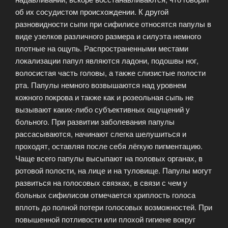
об их сосудистом происхождении. К другой
разновидности сыпи при сифилисе относятся папулы в
виде узелков различного размера и силуэта немного
плотные на ощупь. Распространенными местами
локализации папул являются ладони, подошвы ног,
волосистая часть головы, а также слизистые полости
рта. Папулы немного возвышаются над уровнем
кожного покрова и также как и розеольная сыпь не
вызывают каких-либо субъективных ощущений у
больного. При развитии заболевания папулы
рассасываются, начинают слегка шелушиться и
проходят, оставляя после себя лёгкую пигментацию.
Чаще всего папулы высыпают на половых органах, в
ротовой полости, на лице и на туловище. Папулы могут
развиться на голосовых связках, в связи с чем у
больных сифилисом отмечается хриплость голоса
вплоть до полной потери голосовых возможностей. При
повышенной потливости или плохой гигиене вокруг