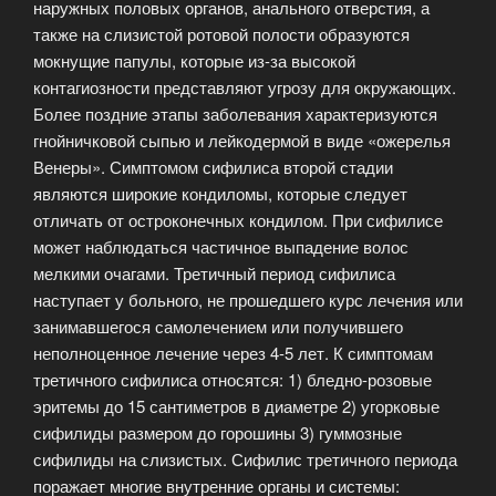
наружных половых органов, анального отверстия, а
также на слизистой ротовой полости образуются
мокнущие папулы, которые из-за высокой
контагиозности представляют угрозу для окружающих.
Более поздние этапы заболевания характеризуются
гнойничковой сыпью и лейкодермой в виде «ожерелья
Венеры». Симптомом сифилиса второй стадии
являются широкие кондиломы, которые следует
отличать от остроконечных кондилом. При сифилисе
может наблюдаться частичное выпадение волос
мелкими очагами. Третичный период сифилиса
наступает у больного, не прошедшего курс лечения или
занимавшегося самолечением или получившего
неполноценное лечение через 4-5 лет. К симптомам
третичного сифилиса относятся: 1) бледно-розовые
эритемы до 15 сантиметров в диаметре 2) угорковые
сифилиды размером до горошины 3) гуммозные
сифилиды на слизистых. Сифилис третичного периода
поражает многие внутренние органы и системы: