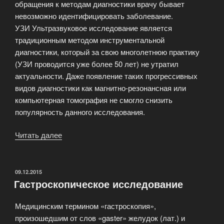
обращения к методам диагностики врачу бывает
невозможно идентифицировать заболевание.
УЗИ Ультразвуковое исследование является
традиционным методом инструментальной
диагностики, который за свою многолетнюю практику
(УЗИ проводится уже более 50 лет) не утратил
актуальности. Даже появление таких прогрессивных
видов диагностики как магнитно-резонансная или
компьютерная томография не смогло снизить
популярность данного исследования.
Читать далее
«Что
же
такое
УЗИ
ОПУБЛИКОВАНО
09.12.2015
Гастроскопическое исследование
и
какой
Медицинским термином «гастроскопия»,
эффект
произошедшим от слов «gaster» желудок (лат.) и
лежит