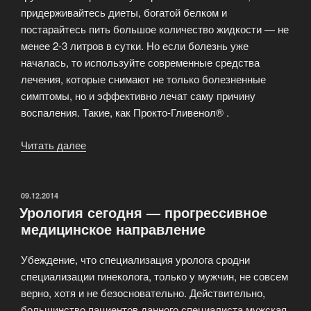
придерживайтесь диеты, богатой белком и
постарайтесь пить большое количество жидкости — не
менее 2-3 литров в сутки. Но если болезнь уже
началась, то используйте современные средства
лечения, которые снимают не только болезненные
симптомы, но и эффективно лечат саму причину
воспаления. Такие, как Прокто-Гливенол® .
Читать далее
«Геморрой
—
одно
из
ОПУБЛИКОВАНО
09.12.2014
Урология сегодня — прогрессивное
самых
медицинское направление
распространённых
заболеваний»
Убеждение, что специализация уролога сродни
специализации гинеколога, только у мужчин, не совсем
верно, хотя и не безосновательно. Действительно,
большинство пациентов данного специалиста мужская