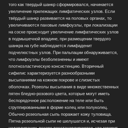
того как твердый шанкр сформировался, начинается
увеличение прилежащих лимфатических узлов. Если
твёрдый шанкр развивается на половых органах, то
увеличиваются паховые лимфоузлы, при локализации
на соске происходит увеличение лимфатических узлов
в подмышечной впадине, при размещении твердого
шанкра на губе наблюдается лимфаденит
подчелюстных узлов. При пальпации обнаруживается,
что лимфоузлы безболезненны и имеют
плотноэластическую консистенцию. Вторичный
сифилис характеризуется разнообразными
высыпаниями на кожном покрове и слизистых
оболочках. Розеолы высыпания в виде множественных
пятен бледно-розового цвета, которые могут иметь
беспорядочное расположение на теле или быть
сгруппированными в форме колец или полуколец.
Обычно розеольная сыпь поражает кожу туловища.
Пятна розеольной сыпи не шелушатся и, исчезая при
надавливании, вскоре восстанавливаются, что говорит