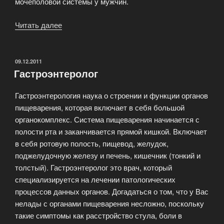
мочеполовой системы у мужчин.
Читать далее
«Урология
сегодня
—
прогрессивное
ОПУБЛИКОВАНО
09.12.2011
Гастроэнтеролог
медицинское
направление»
Гастроэнтерология наука о строении и функции органов
пищеварения, которая включает в себя большой
органокомплекс. Система пищеварения начинается с
полости рта и заканчивается прямой кишкой. Включает
в себя ротовую полость, пищевод, желудок,
поджелудочную железу и печень, кишечник (тонкий и
толстый). Гастроэнтеролог это врач, который
специализируется на лечении патологических
процессов данных органов. Догадаться о том, что у Вас
нелады с органами пищеварения несложно, поскольку
такие симптомы как расстройство стула, боли в