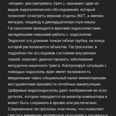
«skopeo» рассматривать (греч.), называют один из
в
видов эндоскопического обследования, который
основе
позволяет осмотреть верхние отделы ЖКТ, а именно
этого
желудок, пищевод и двенадцатиперстную кишку.
вида
Гастроскопия проводится врачами-эндоскопистами,
диагностики?»
овладевшими навыками работы с эндоскопом.
Эндоскоп это длинная тонкая гибкая трубка, на конце
которой располагается объектив. Гастроскопия, в
подробностях исследовав состояние внутренних
тканей, помогает диагностировать заболевания
желудочно-кишечного тракта. Контролируя ситуацию с
помощью эндоскопа, врач имеет возможность
введенными через специальный канал миниатюрными
инструментами произвести лечебные манипуляции.
Цифровые видеоэндоскопы дают изображение во всех
деталях, которое передается на монитор компьютера и
может быть сохранено в архиве или распечатано.
Современные гастроскопы эластичны, что позволяет
свести к минимуму неприятные ощущения у пациента в