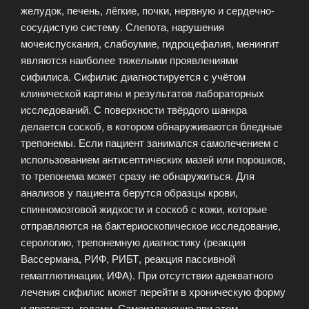
желудок, печень, лёгкие, почки, нервную и сердечно-
сосудистую систему. Слепота, нарушения
мочеиспускания, слабоумие, гидроцефалия, менингит
являются наиболее тяжелыми проявлениями
сифилиса. Сифилис диагностируется с учётом
клинической картины и результатов лабораторных
исследований. С поверхности твёрдого шанкра
делается соскоб, в котором обнаруживаются бледные
трепонемы. Если пациент занимался самолечением с
использованием антисептических мазей или порошков,
то трепонема может сразу не обнаружиться. Для
анализов у пациента берутся образцы крови,
спинномозговой жидкости и соскоб с кожи, которые
отправляются на бактериоскопическое исследование,
серологию, трепонемную диагностику (реакция
Вассермана, РИФ, РИБТ, реакция пассивной
гемагглютинации, ИФА). При отсутствии адекватного
лечения сифилис может перейти в хроническую форму
и протекать годами. Самоизлечение при этом