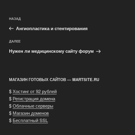
Навигация
Предыдущая
НАЗАД
по
запись:
записям
Ангиопластика и стентирования
Следующая
ДАЛЕЕ
запись
Нужен ли медицинскому сайту форум
МАГАЗИН ГОТОВЫХ САЙТОВ — MARTSITE.RU
$
Хостинг от 92 рублей
$
Регистрация домена
$
Облачные серверы
$
Магазин доменов
$
Бесплатный SSL